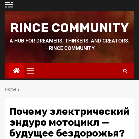
Skip
to
content
RINCE COMMUNITY
A HUB FOR DREAMERS, THINKERS, AND CREATORS.
– RINCE COMMUNITY
Primary
Menu
Home
Почему электрический
эндуро мотоцикл —
будущее бездорожья?