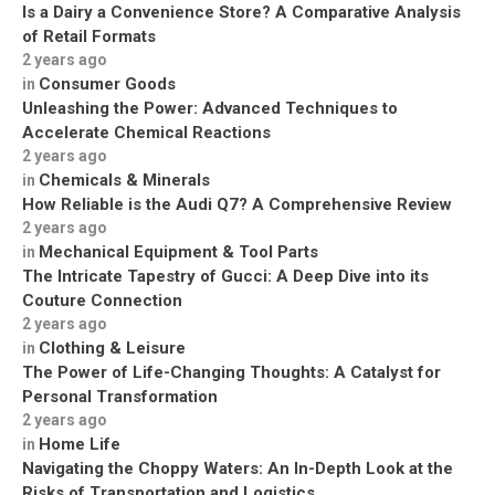
Is a Dairy a Convenience Store? A Comparative Analysis
of Retail Formats
2 years ago
Consumer Goods
in
Unleashing the Power: Advanced Techniques to
Accelerate Chemical Reactions
2 years ago
Chemicals & Minerals
in
How Reliable is the Audi Q7? A Comprehensive Review
2 years ago
Mechanical Equipment & Tool Parts
in
The Intricate Tapestry of Gucci: A Deep Dive into its
Couture Connection
2 years ago
Clothing & Leisure
in
The Power of Life-Changing Thoughts: A Catalyst for
Personal Transformation
2 years ago
Home Life
in
Navigating the Choppy Waters: An In-Depth Look at the
Risks of Transportation and Logistics